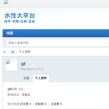
传图
yjf
个人资料
yjf
http://0voc.cn/?12
水
›
›
主题
个人资料
yjf
(UID: 12)
邮箱状态
未验证
统计信息
好友数 0
|
回帖数 0
|
主题数 0