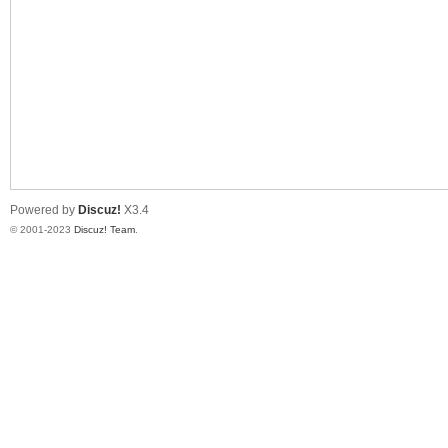
性
Powered by
Discuz!
X3.4
© 2001-2023
Discuz! Team
.
大